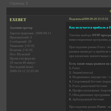
Страница:
1
EXEBET
Поделиться
2009-09-20 23:15:53
Как получается прибыль в 
Администратор
Зарегистрирован
: 2009-09-11
Тактика выбора
HYIP-прогр
Приглашений:
0
инвестиционная программа д
Сообщений:
20
Уважение:
[+0/-0]
При падении рынка Forex - в
Позитив:
[+0/-0]
рынков приведет к прибыли о
Пол:
Мужской
при вложении значительных с
Провел на форуме:
18 часов 40 минут
Есть такие виды рынков на
Последний визит:
1.
Forex
2009-10-12 22:05:06
2.
Акции(запасы)
3.
Недвижимое имущество / с
4.
Спортивный беттинг (пари
5.
Forex рыночный беттинг
6.
Профессиональные Азартн
7.
Объединенные программы 
8.
Арбитражный беттинг.
При падении рынка
Forex
- в