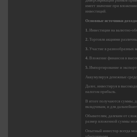
диверсификации рынков прив
имеет значение при вложении
инвестиций.
Основные источники доходов
1.
Инвестиции на валютно-о
2.
Торговля акциями различн
3.
Участие в разнообразных к
4.
Вложение финансов в высо
5.
Импортирование и экспорт
Аккумулируя денежные средст
Далее, инвестируя в высокод
налогом прибыль.
В итоге получаются суммы, д
вкладчикам, и для дальнейше
Обывателям, далеким от слож
размер вложенной суммы може
Опытный инвестор всегда мож
убыточными.