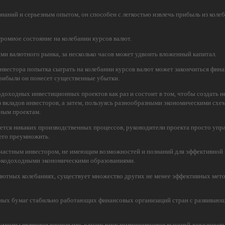
аний и серьезным опытом, он способен с легкостью извлечь прибыль из колеб
ромное состояние на колебании курсов валют.
ями валютного рынка, за несколько часов может удвоить вложенный капитал.
инвестора попытка сыграть на колебании курсов валют может закончиться фин
рибыли он понесет существенные убытки.
одоходных инвестиционных проектов как раз и состоит в том, чтобы создать н
вкладов инвесторов, а затем, пользуясь разнообразными экономическими схе
ным проектам.
ется никаких производственных процессов, руководители проекта просто упр
его преумножить.
 частным инвестором, не имеющим возможностей и познаний для эффективной 
окодоходными экономическими образованиями.
алютных колебаниях, существует множество других не менее эффективных мет
ных бумаг стабильно работающих финансовых организаций стран с развиваю
менты являются рисковыми, однако риск компенсируется высокой доходност