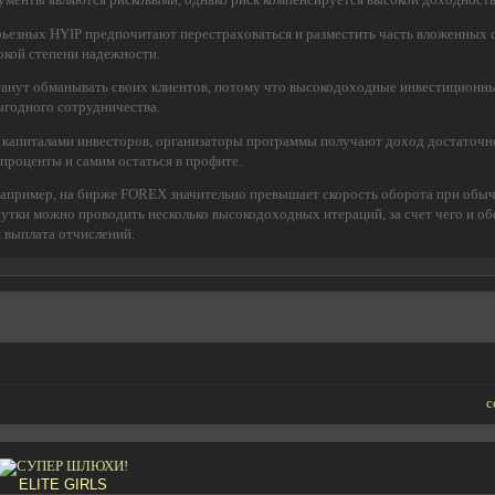
рьезных HYIP предпочитают перестраховаться и разместить часть вложенных с
окой степени надежности.
танут обманывать своих клиентов, потому что высокодоходные инвестиционн
ыгодного сотрудничества.
капиталами инвесторов, организаторы программы получают доход достаточно
проценты и самим остаться в профите.
например, на бирже FOREX значительно превышает скорость оборота при обы
 сутки можно проводить несколько высокодоходных итераций, за счет чего и о
 выплата отчислений.
с
ELITE GIRLS