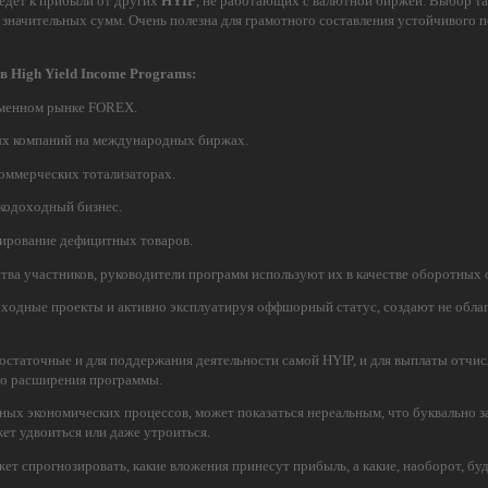
едет к прибыли от других
HYIP
, не работающих с валютной биржей. Выбор т
 значительных сумм. Очень полезна для грамотного составления устойчивого 
 High Yield Income Programs:
бменном рынке FOREX.
ых компаний на международных биржах.
оммерческих тотализаторах.
кодоходный бизнес.
ирование дефицитных товаров.
ва участников, руководители программ используют их в качестве оборотных 
оходные проекты и активно эксплуатируя оффшорный статус, создают не обл
остаточные и для поддержания деятельности самой HYIP, и для выплаты отчи
го расширения программы.
ных экономических процессов, может показаться нереальным, что буквально з
т удвоиться или даже утроиться.
ет спрогнозировать, какие вложения принесут прибыль, а какие, наоборот, бу