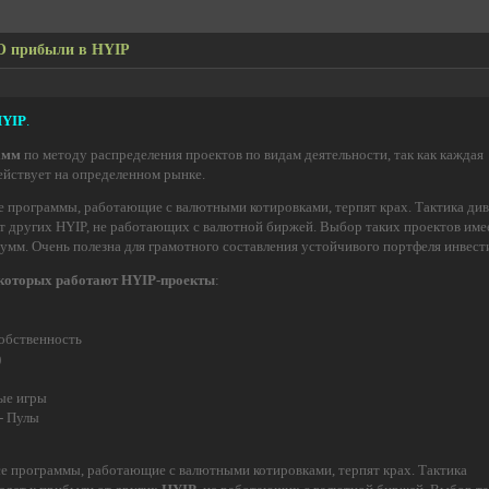
О прибыли в HYIP
HYIP
.
амм
по методу распределения проектов по видам деятельности, так как каждая
ействует на определенном рынке.
се программы, работающие с валютными котировками, терпят крах. Тактика ди
т других HYIP, не работающих с валютной биржей. Выбор таких проектов име
умм. Очень полезна для грамотного составления устойчивого портфеля инвест
 которых работают HYIP-проекты
:
обственность
)
ые игры
- Пулы
се программы, работающие с валютными котировками, терпят крах. Тактика