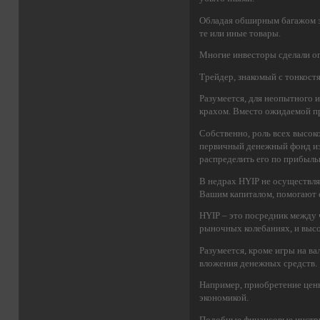
Обладая обширным багажом зн
те или иные товары.
Многие инвесторы сделали ог
Трейдер, знакомый с тонкост
Разумеется, для неопытного 
крахом. Вместо ожидаемой п
Собственно, роль всех высок
первичный денежный фонд из 
распределить его по прибыль
В недрах HYIP не осуществля
Вашим капиталом, помогают 
HYIP – это посредник между
рыночных колебаниях, и выс
Разумеется, кроме игры на в
вложения денежных средств.
Например, приобретение цен
экономикой.
Подобные финансовые инстру