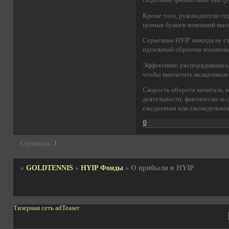
Кроме того, руководители се
ценные бумаги компаний выс
Серьезные HYIP никогда не с
идеальный образчик взаимов
Эффективно распорядившись 
чтобы выплатить вкладчикам 
Скорость оборота капитала, 
деятельности, фактически за
ежедневная или еженедельная
0
Страница:
1
»
GOLDTENNIS
»
HYIP Фонды
»
О прибыли в HYIP
Тизерная сеть adTeaser